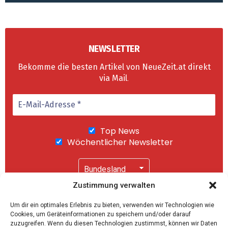
NEWSLETTER
Bekomme die besten Artikel von NeueZeit.at direkt
via Mail
.
Top News
Wöchentlicher Newsletter
Zustimmung verwalten
Wir senden keinen Spam! Mit einem Klick auf
Um dir ein optimales Erlebnis zu bieten, verwenden wir Technologien wie
"Abonnieren" akzeptierst Du unsere
Cookies, um Geräteinformationen zu speichern und/oder darauf
Datenschutzerklärung
.
zuzugreifen. Wenn du diesen Technologien zustimmst, können wir Daten