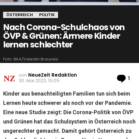
ÖSTERREICH
POLITIK
Nach Corona-Schulchaos von
ÖVP & Grünen: Ärmere Kinder
lernen schlechter
Foto: BKA/Valentin Brauneis
von
NeueZeit Redaktion
Ko
1
30. Mai 2023, 15:05
Kinder aus benachteiligten Familien tun sich beim
Lernen heute schwerer als noch vor der Pandemie.
Eine neue Studie zeigt: Die Corona-Politik von ÖVP
und Grünen hat das Schulsystem in Österreich noch
ungerechter gemacht. Damit gehört Österreich zu