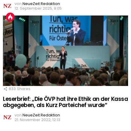
von
NeueZeit Redaktion
12. September 2025, 9:05
833
Shares
Leserbrief: „Die ÖVP hat ihre Ethik an der Kassa
abgegeben, als Kurz Parteichef wurde“
von
NeueZeit Redaktion
21. November 2022, 12:13