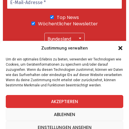
Top News
Wöchentlicher Newsletter
Zustimmung verwalten
Wir senden keinen Spam! Mit einem Klick auf
Um dir ein optimales Erlebnis zu bieten, verwenden wir Technologien wie
"Abonnieren" akzeptierst Du unsere
Cookies, um Geräteinformationen zu speichern und/oder darauf
Datenschutzerklärung
.
zuzugreifen. Wenn du diesen Technologien zustimmst, können wir Daten
wie das Surfverhalten oder eindeutige IDs auf dieser Website verarbeiten.
Wenn du deine Zustimmung nicht erteilst oder zurückziehst, können
bestimmte Merkmale und Funktionen beeinträchtigt werden.
AKZEPTIEREN
facebook
twitter
instagram
telegram
ABLEHNEN
EINSTELLUNGEN ANSEHEN